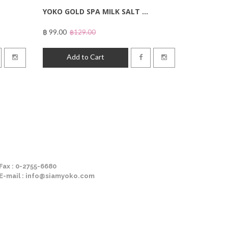
YOKO GOLD SPA MILK SALT ...
฿ 99.00
฿129.00
Add to Cart
Fax : 0-2755-6680
E-mail : info@siamyoko.com