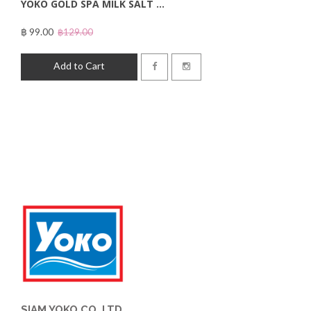
YOKO GOLD SPA MILK SALT ...
฿ 99.00
฿129.00
Add to Cart
SIAM YOKO CO.,LTD