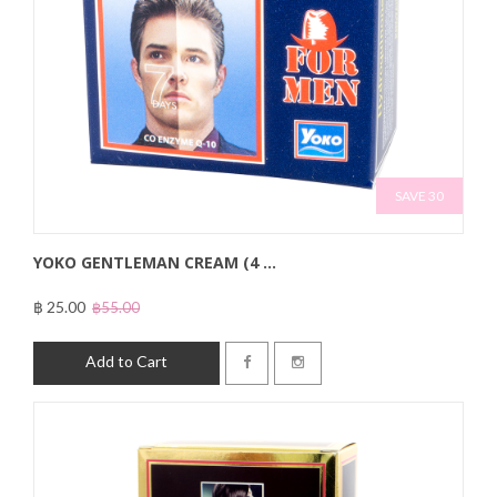
SAVE 30
YOKO GENTLEMAN CREAM (4 ...
฿ 25.00
฿55.00
Add to Cart