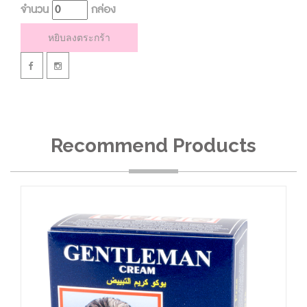
จำนวน
กล่อง
ไว้ 3 นาทีแล้วล้างออกด้วยน้ำสะอาด ควรให้สัปดาห์ละ 1 ครั้ง เพื่อให้ผิว
สะอาดแลดูสดใสอยู่เสมอ
หยิบลงตระกร้า
Recommend Products