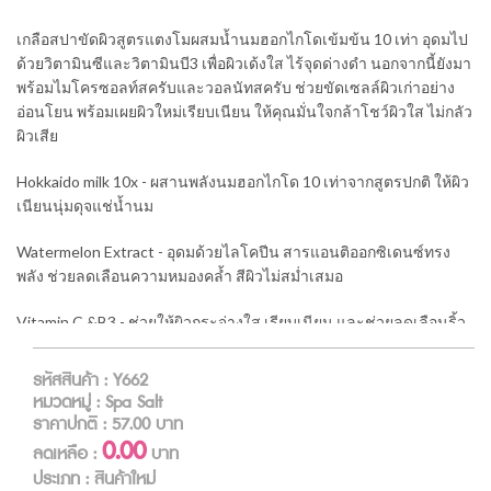
เกลือสปาขัดผิวสูตรแตงโมผสมน้ำนมฮอกไกโดเข้มข้น 10 เท่า อุดมไป
ด้วยวิตามินซีและวิตามินบี3 เพื่อผิวเด้งใส ไร้จุดด่างดำ นอกจากนี้ยังมา
พร้อมไมโครซอลท์สครับและวอลนัทสครับ ช่วยขัดเซลล์ผิวเก่าอย่าง
อ่อนโยน พร้อมเผยผิวใหม่เรียบเนียน ให้คุณมั่นใจกล้าโชว์ผิวใส ไม่กลัว
ผิวเสีย
Hokkaido milk 10x - ผสานพลังนมฮอกไกโด 10 เท่าจากสูตรปกติ ให้ผิว
เนียนนุ่มดุจแช่น้ำนม
Watermelon Extract - อุดมด้วยไลโคปีน สารแอนติออกซิเดนซ์ทรง
พลัง ช่วยลดเลือนความหมองคล้ำ สีผิวไม่สม่ำเสมอ
Vitamin C &B3 - ช่วยให้ผิวกระจ่างใส เรียบเนียน และช่วยลดเลือนริ้ว
รอยก่อนวัย
รหัสสินค้า : Y662
Walnut Scrub 100% จากธรรมชาติ ช่วยขัดผิวอย่างอ่นโยน
หมวดหมู่ : Spa Salt
ราคาปกติ :
57.00
บาท
0.00
ลดเหลือ :
บาท
ประเภท : สินค้าใหม่
วิธีใช้ : เทเกลือจำนวนหนึ่งบนผิวที่เปียก แล้วขัดผิวให้ทั่วอย่างเบามือ ทิ้ง